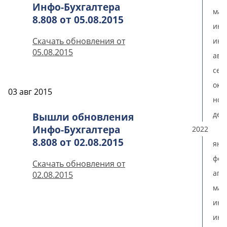
Инфо-Бухгалтера
мая
8.808 от 05.08.2015
ию
Скачать обновления от
июл
05.08.2015
авг
сен
окт
03 авг 2015
ноя
дек
Вышли обновления
Инфо-Бухгалтера
2022
8.808 от 02.08.2015
янв
фев
Скачать обновления от
апр
02.08.2015
мая
ию
июл