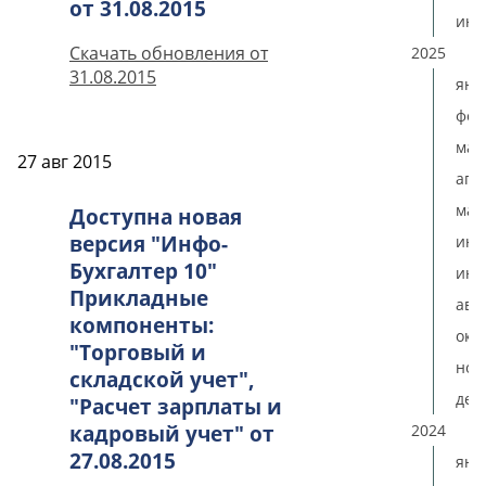
от 31.08.2015
ию
Скачать обновления от
2025
31.08.2015
янв
фев
мар
27 авг 2015
апр
мая
Доступна новая
версия "Инфо-
ию
Бухгалтер 10"
июл
Прикладные
авг
компоненты:
окт
"Торговый и
ноя
складской учет",
дек
"Расчет зарплаты и
2024
кадровый учет" от
27.08.2015
янв