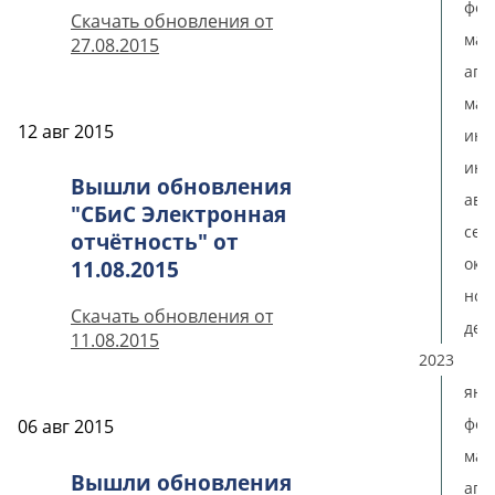
фев
Скачать обновления от
мар
27.08.2015
апр
мая
12 авг 2015
ию
июл
Вышли обновления
авг
"СБиС Электронная
сен
отчётность" от
окт
11.08.2015
ноя
Скачать обновления от
дек
11.08.2015
2023
янв
фев
06 авг 2015
мар
Вышли обновления
апр