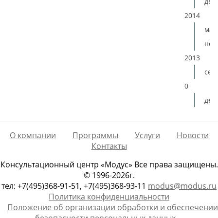
дек
2014
мая
ноя
2013
сен
0
дек
О компании
Программы
Услуги
Новости
Контакты
Консультационный центр «Модус» Все права защищены.
© 1996-2026г.
тел: +7(495)368-91-51, +7(495)368-93-11
modus@modus.ru
Политика конфиденциальности
Положение об организации обработки и обеспечении