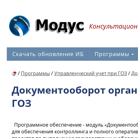
Консультацион
Скачать обновление ИБ
Программы
/
Программы
/
Управленческий учет при ГОЗ
/
До
Документооборот орга
ГОЗ
Программное обеспечение - модуль «Документоо
для обеспечения контроллинга и полного операти