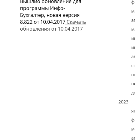
Вышлио обновление для
фев
программы Инфо-
мар
Бухгалтер, новая версия
апр
8.822 от 10.04.2017
Скачать
обновления от 10.04.2017
мая
ию
июл
авг
сен
окт
ноя
дек
2023
янв
фев
мар
апр