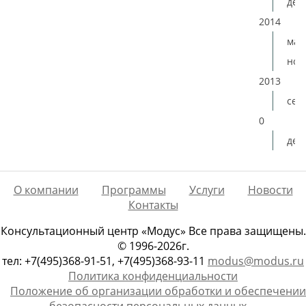
дек
2014
мая
ноя
2013
сен
0
дек
О компании
Программы
Услуги
Новости
Контакты
Консультационный центр «Модус» Все права защищены.
© 1996-2026г.
тел: +7(495)368-91-51, +7(495)368-93-11
modus@modus.ru
Политика конфиденциальности
Положение об организации обработки и обеспечении