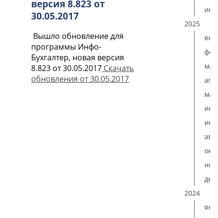
версия 8.823 от
ию
30.05.2017
2025
Вышло обновление для
янв
программы Инфо-
фев
Бухгалтер, новая версия
мар
8.823 от 30.05.2017
Скачать
обновления от 30.05.2017
апр
мая
ию
июл
авг
окт
ноя
дек
2024
янв