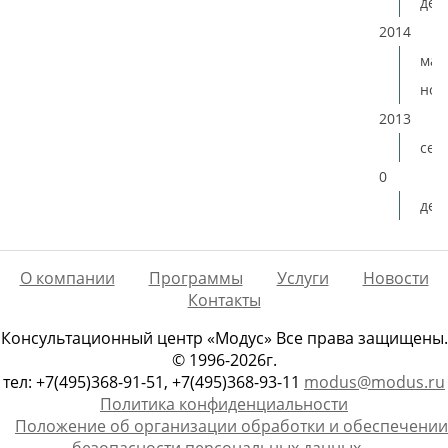
дек
2014
мая
ноя
2013
сен
0
дек
О компании
Программы
Услуги
Новости
Контакты
Консультационный центр «Модус» Все права защищены.
© 1996-2026г.
тел: +7(495)368-91-51, +7(495)368-93-11
modus@modus.ru
Политика конфиденциальности
Положение об организации обработки и обеспечении