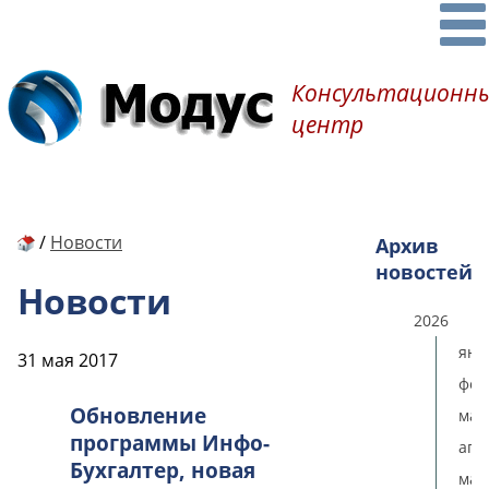
Консультационн
центр
/
Новости
Архив
новостей
Новости
2026
янв
31 мая 2017
фев
Обновление
мар
программы Инфо-
апр
Бухгалтер, новая
мая