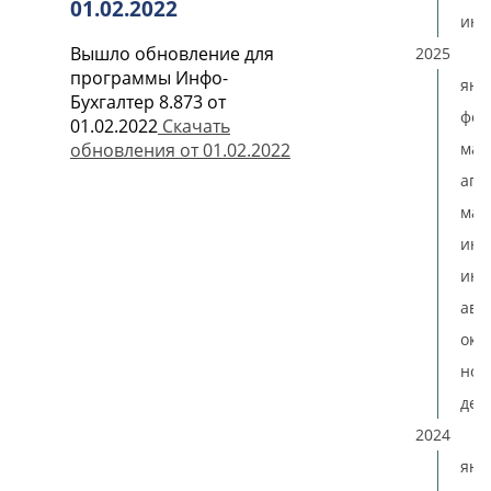
01.02.2022
ию
Вышло обновление для
2025
программы Инфо-
янв
Бухгалтер 8.873 от
фев
01.02.2022
Скачать
мар
обновления от 01.02.2022
апр
мая
ию
июл
авг
окт
ноя
дек
2024
янв