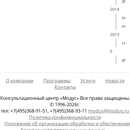
дек
2014
мая
ноя
2013
сен
0
дек
О компании
Программы
Услуги
Новости
Контакты
Консультационный центр «Модус» Все права защищены.
© 1996-2026г.
тел: +7(495)368-91-51, +7(495)368-93-11
modus@modus.ru
Политика конфиденциальности
Положение об организации обработки и обеспечении